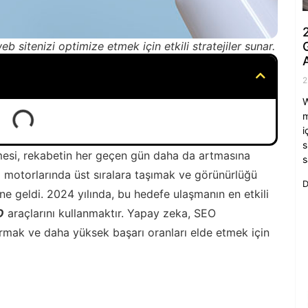
 sitenizi optimize etmek için etkili stratejiler sunar.
A
2
W
m
i
s
işmesi, rekabetin her geçen gün daha da artmasına
s
 motorlarında üst sıralara taşımak ve görünürlüğü
D
line geldi. 2024 yılında, bu hedefe ulaşmanın en etkili
O
araçlarını kullanmaktır. Yapay zeka, SEO
ırmak ve daha yüksek başarı oranları elde etmek için