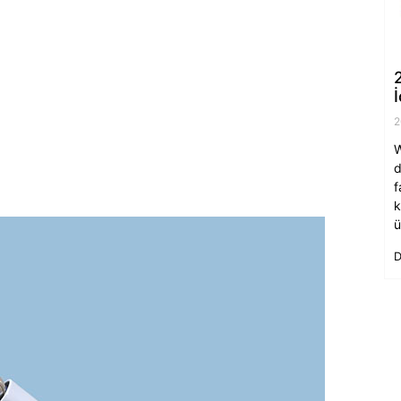
2
W
d
f
k
ü
D