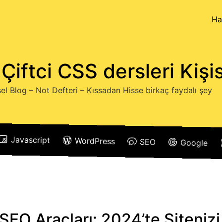
Ha
Çiftci CSS dersleri Kişi
sel Blog – Not Defteri – Kıssadan Hisse birkaç faydalı şey
Javascript
WordPress
SEO
Google
SEO Araçları: 2024’te Siteniz