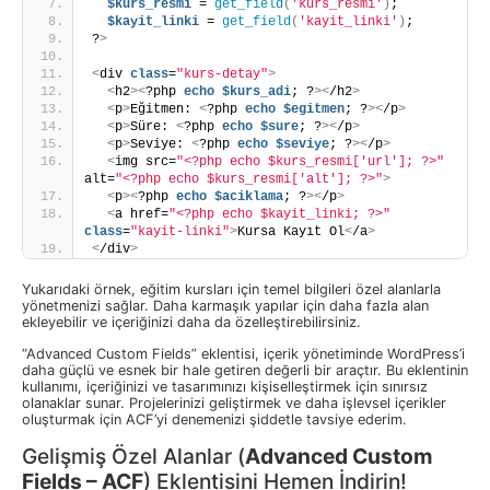
$kurs_resmi
 = 
get_field
(
'kurs_resmi'
)
;
$kayit_linki
 = 
get_field
(
'kayit_linki'
)
;
?
>
<
div 
class
=
"kurs-detay"
>
<
h2
><
?php 
echo
$kurs_adi
; ?
><
/h2
>
<
p
>
Eğitmen: 
<
?php 
echo
$egitmen
; ?
><
/p
>
<
p
>
Süre: 
<
?php 
echo
$sure
; ?
><
/p
>
<
p
>
Seviye: 
<
?php 
echo
$seviye
; ?
><
/p
>
<
img src=
"<?php echo $kurs_resmi['url']; ?>"
alt=
"<?php echo $kurs_resmi['alt']; ?>"
>
<
p
><
?php 
echo
$aciklama
; ?
><
/p
>
<
a href=
"<?php echo $kayit_linki; ?>"
class
=
"kayit-linki"
>
Kursa Kayıt Ol
<
/a
>
<
/div
>
Yukarıdaki örnek, eğitim kursları için temel bilgileri özel alanlarla
yönetmenizi sağlar. Daha karmaşık yapılar için daha fazla alan
ekleyebilir ve içeriğinizi daha da özelleştirebilirsiniz.
“Advanced Custom Fields” eklentisi, içerik yönetiminde WordPress’i
daha güçlü ve esnek bir hale getiren değerli bir araçtır. Bu eklentinin
kullanımı, içeriğinizi ve tasarımınızı kişiselleştirmek için sınırsız
olanaklar sunar. Projelerinizi geliştirmek ve daha işlevsel içerikler
oluşturmak için ACF’yi denemenizi şiddetle tavsiye ederim.
Gelişmiş Özel Alanlar (
Advanced Custom
Fields – ACF
) Eklentisini Hemen İndirin!