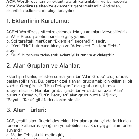
ACF
, WordPress için bir eklenti olarak kullanılabilir ve bu nedenle
önce
WordPress
sitenize eklemeniz gerekmektedir. Ardından,
eklentinin kullanımı oldukça kolaydır:
1. Eklentinin Kurulumu:
ACF’yi WordPress sitenize eklemek için şu adımları izleyebilirsiniz:
a. WordPress yönetici paneline giriş yapın.
b. Sol taraftaki menüden “Eklentiler” seçeneğini seçin.
c. “Yeni Ekle” butonuna tıklayın ve “Advanced Custom Fields”
arayın.
d. “Kur” butonuna tıklayarak eklentiyi kurun ve etkinleştirin.
2. Alan Grupları ve Alanlar:
Eklentiyi etkinleştirdikten sonra, yeni bir “Alan Grubu” oluşturarak
başlayabilirsiniz. Bu, benzer özel alanları gruplamak için kullanışlı bir
yoldur. Örneğin, bir “Ürün Detayları” alan grubu oluşturmak
isteyebilirsiniz. Her alan grubu içinde bir veya daha fazla “Alan”
bulunur. Örneğin, “Ürün Detayları” alan grubunuzda “Ağırlık”,
“Boyut”, “Renk” gibi farklı alanlar olabilir.
3. Alan Türleri:
ACF, çeşitli alan türlerini destekler. Her alan grubu içinde farklı alan
türlerini kullanarak içeriğinizi yönetebilirsiniz. Bazı yaygın alan türleri
şunlardır:
a. Metin: Tek satırlık metin girişi.