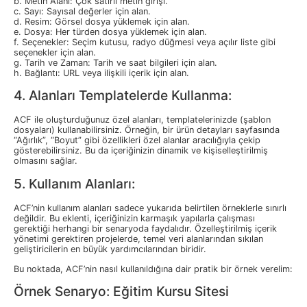
b. Metin Alanı: Çok satırlı metin girişi.
c. Sayı: Sayısal değerler için alan.
d. Resim: Görsel dosya yüklemek için alan.
e. Dosya: Her türden dosya yüklemek için alan.
f. Seçenekler: Seçim kutusu, radyo düğmesi veya açılır liste gibi
seçenekler için alan.
g. Tarih ve Zaman: Tarih ve saat bilgileri için alan.
h. Bağlantı: URL veya ilişkili içerik için alan.
4. Alanları Templatelerde Kullanma:
ACF ile oluşturduğunuz özel alanları, templatelerinizde (şablon
dosyaları) kullanabilirsiniz. Örneğin, bir ürün detayları sayfasında
“Ağırlık”, “Boyut” gibi özellikleri özel alanlar aracılığıyla çekip
gösterebilirsiniz. Bu da içeriğinizin dinamik ve kişiselleştirilmiş
olmasını sağlar.
5. Kullanım Alanları:
ACF’nin kullanım alanları sadece yukarıda belirtilen örneklerle sınırlı
değildir. Bu eklenti, içeriğinizin karmaşık yapılarla çalışması
gerektiği herhangi bir senaryoda faydalıdır. Özelleştirilmiş içerik
yönetimi gerektiren projelerde, temel veri alanlarından sıkılan
geliştiricilerin en büyük yardımcılarından biridir.
Bu noktada, ACF’nin nasıl kullanıldığına dair pratik bir örnek verelim:
Örnek Senaryo: Eğitim Kursu Sitesi