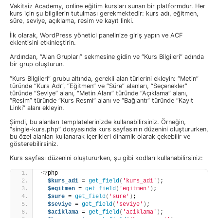
Vakitsiz Academy, online eğitim kursları sunan bir platformdur. Her
kurs için şu bilgilerin tutulması gerekmektedir: kurs adı, eğitmen,
süre, seviye, açıklama, resim ve kayıt linki.
İlk olarak, WordPress yönetici panelinize giriş yapın ve ACF
eklentisini etkinleştirin.
Ardından, “Alan Grupları” sekmesine gidin ve “Kurs Bilgileri” adında
bir grup oluşturun.
“Kurs Bilgileri” grubu altında, gerekli alan türlerini ekleyin: “Metin”
türünde “Kurs Adı”, “Eğitmen” ve “Süre” alanları, “Seçenekler”
türünde “Seviye” alanı, “Metin Alanı” türünde “Açıklama” alanı,
“Resim” türünde “Kurs Resmi” alanı ve “Bağlantı” türünde “Kayıt
Linki” alanı ekleyin.
Şimdi, bu alanları templatelerinizde kullanabilirsiniz. Örneğin,
“single-kurs.php” dosyasında kurs sayfasının düzenini oluştururken,
bu özel alanları kullanarak içerikleri dinamik olarak çekebilir ve
gösterebilirsiniz.
Kurs sayfası düzenini oluştururken, şu gibi kodları kullanabilirsiniz:
<
?php
$kurs_adi
 = 
get_field
(
'kurs_adi'
)
;
$egitmen
 = 
get_field
(
'egitmen'
)
;
$sure
 = 
get_field
(
'sure'
)
;
$seviye
 = 
get_field
(
'seviye'
)
;
$aciklama
 = 
get_field
(
'aciklama'
)
;