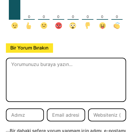
0
0
0
0
0
0
0
Bir Yorum Bırakın
Bir dahaki sefere yorum yapmam için adımı, e-postamı